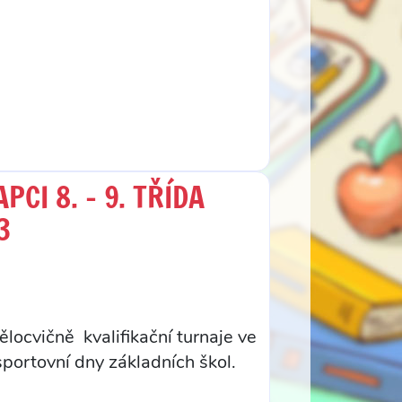
CI 8. – 9. TŘÍDA
3
ělocvičně kvalifikační turnaje ve
 sportovní dny základních škol.