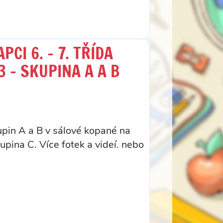
CI 6. – 7. TŘÍDA
3 – SKUPINA A A B
kupin A a B v sálové kopané na
upina C. Více fotek a videí. nebo