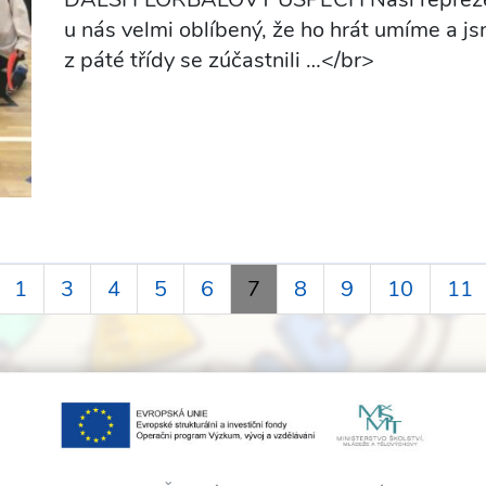
u nás velmi oblíbený, že ho hrát umíme a j
z páté třídy se zúčastnili …</br>
1
3
4
5
6
7
8
9
10
11