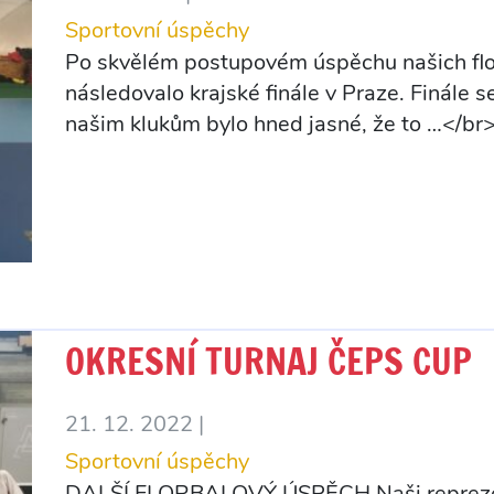
Sportovní úspěchy
Po skvělém postupovém úspěchu našich flor
následovalo krajské finále v Praze. Finále s
našim klukům bylo hned jasné, že to …</br
OKRESNÍ TURNAJ ČEPS CUP
21. 12. 2022 |
Sportovní úspěchy
DALŠÍ FLORBALOVÝ ÚSPĚCH Naši reprezentan