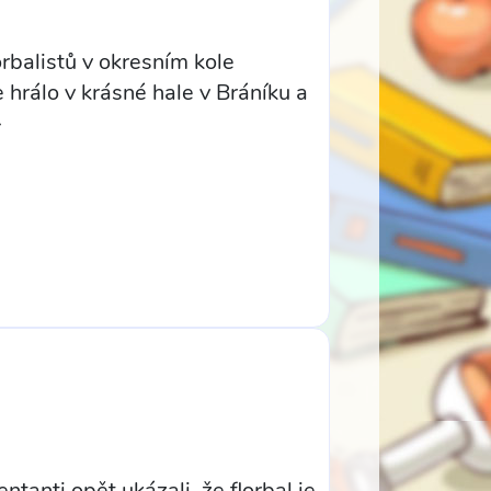
balistů v okresním kole
e hrálo v krásné hale v Bráníku a
>
ti opět ukázali, že florbal je