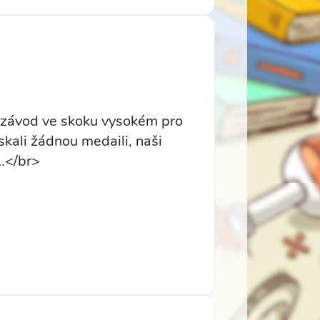
ký závod ve skoku vysokém pro
skali žádnou medaili, naši
 …</br>