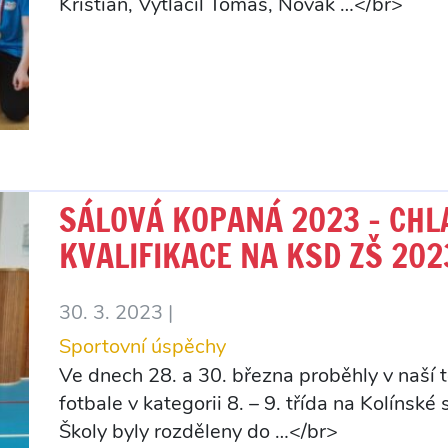
Kristián, Vytlačil Tomáš, Novák …</br>
SÁLOVÁ KOPANÁ 2023 – CHLAP
KVALIFIKACE NA KSD ZŠ 202
30. 3. 2023 |
Sportovní úspěchy
Ve dnech 28. a 30. března proběhly v naší t
fotbale v kategorii 8. – 9. třída na Kolínské
Školy byly rozděleny do …</br>