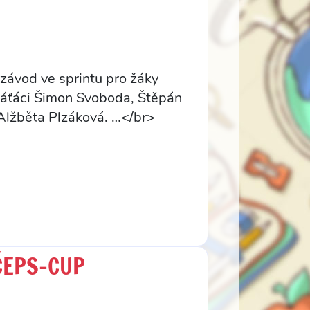
 závod ve sprintu pro žáky
 páťáci Šimon Svoboda, Štěpán
 Alžběta Plzáková. …</br>
ČEPS-CUP