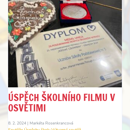
ÚSPĚCH ŠKOLNÍHO FILMU V
OSVĚTIMI
8. 2. 2024 |
Markéta Rosenkrancová
Soutěže
Úspěchy školy
Výtvarná soutěž