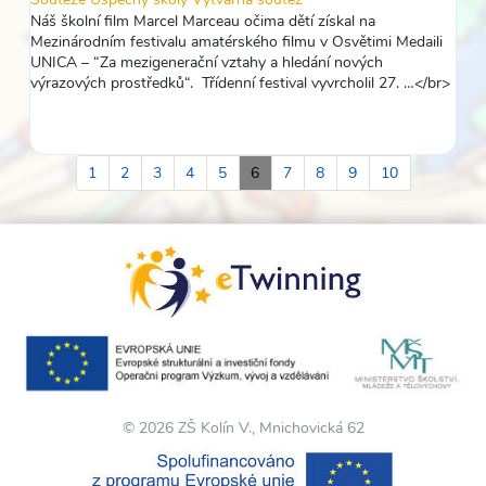
Náš školní film Marcel Marceau očima dětí získal na
Mezinárodním festivalu amatérského filmu v Osvětimi Medaili
UNICA – “Za mezigenerační vztahy a hledání nových
výrazových prostředků“. Třídenní festival vyvrcholil 27. …</br>
1
2
3
4
5
6
7
8
9
10
© 2026 ZŠ Kolín V., Mnichovická 62