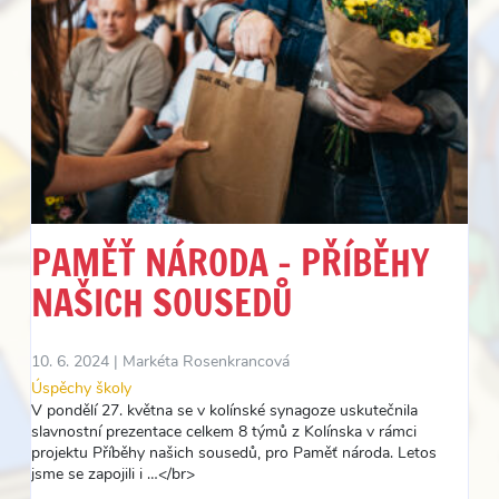
PAMĚŤ NÁRODA – PŘÍBĚHY
NAŠICH SOUSEDŮ
10. 6. 2024 |
Markéta Rosenkrancová
Úspěchy školy
V pondělí 27. května se v kolínské synagoze uskutečnila
slavnostní prezentace celkem 8 týmů z Kolínska v rámci
projektu Příběhy našich sousedů, pro Paměť národa. Letos
jsme se zapojili i …</br>