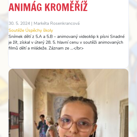
ANIMÁG KROMĚŘÍŽ
30. 5. 2024 |
Markéta Rosenkrancová
Soutěže
Úspěchy školy
Snímek dětí z 5.A a 5.B – animovaný videoklip k písni Snadné
je žít, získal v úterý 28. 5. hlavní cenu v soutěži animovaných
filmů dětí a mládeže. Záznam ze …</br>