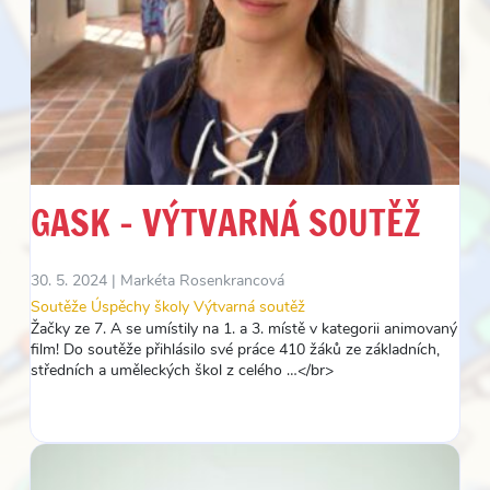
GASK – VÝTVARNÁ SOUTĚŽ
30. 5. 2024 |
Markéta Rosenkrancová
Soutěže
Úspěchy školy
Výtvarná soutěž
Žačky ze 7. A se umístily na 1. a 3. místě v kategorii animovaný
film! Do soutěže přihlásilo své práce 410 žáků ze základních,
středních a uměleckých škol z celého …</br>