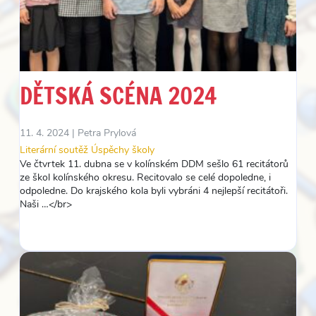
DĚTSKÁ SCÉNA 2024
11. 4. 2024 |
Petra Prylová
Literární soutěž
Úspěchy školy
Ve čtvrtek 11. dubna se v kolínském DDM sešlo 61 recitátorů
ze škol kolínského okresu. Recitovalo se celé dopoledne, i
odpoledne. Do krajského kola byli vybráni 4 nejlepší recitátoři.
Naši …</br>