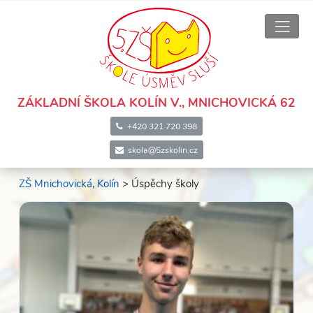
ZÁKLADNÍ ŠKOLA KOLÍN V., MNICHOVICKÁ 62
+420 321 720 398
skola@5zskolin.cz
ZŠ Mnichovická, Kolín
>
Úspěchy školy