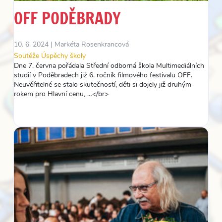
OFF PODĚBRADY
10. 6. 2024 |
Markéta Rosenkrancová
Soutěže
Úspěchy školy
Dne 7. června pořádala Střední odborná škola Multimediálních
studií v Poděbradech již 6. ročník filmového festivalu OFF.
Neuvěřitelné se stalo skutečností, děti si dojely již druhým
rokem pro Hlavní cenu, …</br>