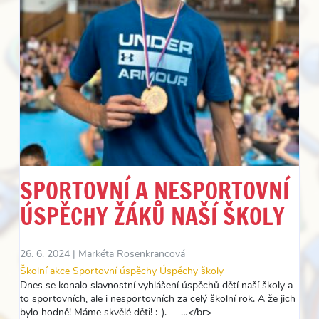
SPORTOVNÍ A NESPORTOVNÍ
ÚSPĚCHY ŽÁKŮ NAŠÍ ŠKOLY
26. 6. 2024 |
Markéta Rosenkrancová
Školní akce
Sportovní úspěchy
Úspěchy školy
Dnes se konalo slavnostní vyhlášení úspěchů dětí naší školy a
to sportovních, ale i nesportovních za celý školní rok. A že jich
bylo hodně! Máme skvělé děti! :-). …</br>