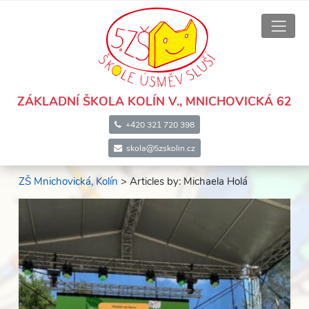
ZÁKLADNÍ ŠKOLA KOLÍN V., MNICHOVICKÁ 62
+420 321 720 398
skola@5zskolin.cz
ZŠ Mnichovická, Kolín
> Articles by: Michaela Holá