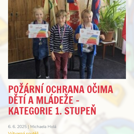
POŽÁRNÍ OCHRANA OČIMA
DĚTÍ A MLÁDEŽE –
KATEGORIE 1. STUPEŇ
6. 6. 2025 |
Michaela Holá
Výtvarná soutěž