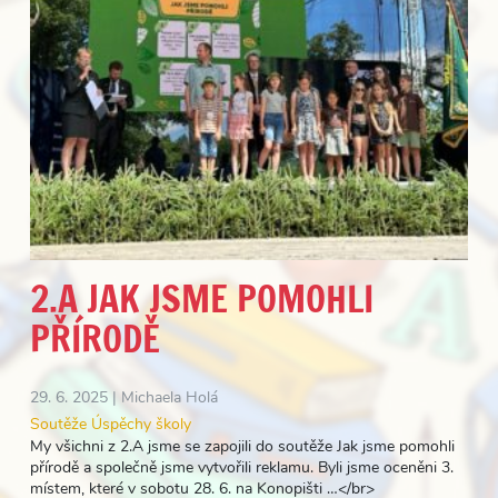
2.A JAK JSME POMOHLI
PŘÍRODĚ
29. 6. 2025 |
Michaela Holá
Soutěže
Úspěchy školy
My všichni z 2.A jsme se zapojili do soutěže Jak jsme pomohli
přírodě a společně jsme vytvořili reklamu. Byli jsme oceněni 3.
místem, které v sobotu 28. 6. na Konopišti …</br>