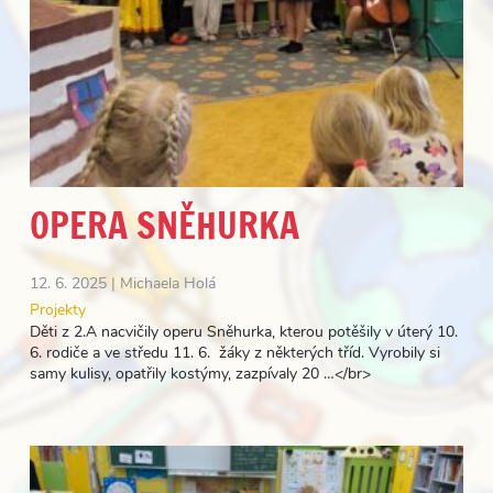
OPERA SNĚHURKA
12. 6. 2025 |
Michaela Holá
Projekty
Děti z 2.A nacvičily operu Sněhurka, kterou potěšily v úterý 10.
6. rodiče a ve středu 11. 6. žáky z některých tříd. Vyrobily si
samy kulisy, opatřily kostýmy, zazpívaly 20 …</br>