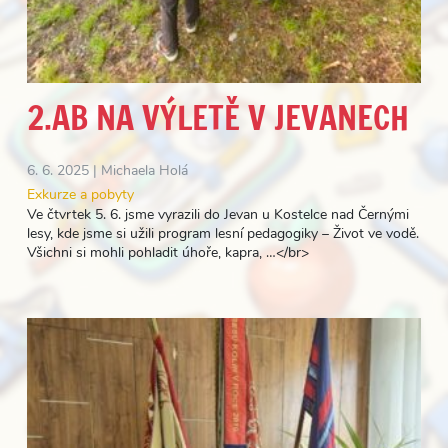
2.AB NA VÝLETĚ V JEVANECH
6. 6. 2025 |
Michaela Holá
Exkurze a pobyty
Ve čtvrtek 5. 6. jsme vyrazili do Jevan u Kostelce nad Černými
lesy, kde jsme si užili program lesní pedagogiky – Život ve vodě.
Všichni si mohli pohladit úhoře, kapra, …</br>