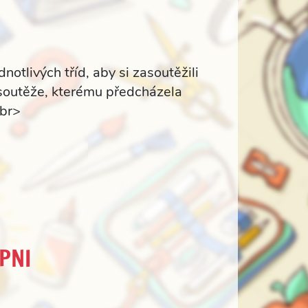
dnotlivých tříd, aby si zasoutěžili
 soutěže, kterému předcházela
/br>
UPNI