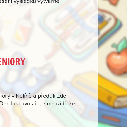
ášení výsledků výtvarné
ENIORY
iory v Kolíně a předali zde
Den laskavosti. „Jsme rádi, že