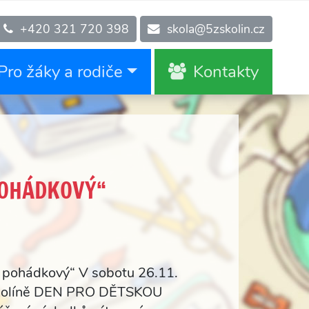
+420 321 720 398
skola@5zskolin.cz
Pro žáky a rodiče
Kontakty
POHÁDKOVÝ“
n pohádkový“ V sobotu 26.11.
v Kolíně DEN PRO DĚTSKOU