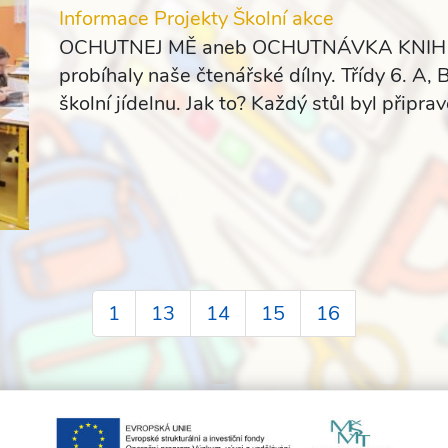
Informace
Projekty
Školní akce
OCHUTNEJ MĚ aneb OCHUTNÁVKA KNIH Tent
probíhaly naše čtenářské dílny. Třídy 6. A, 
školní jídelnu. Jak to? Každý stůl byl připr
1
13
14
15
16