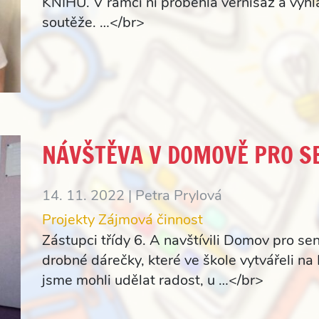
KNIHU. V rámci ní proběhla vernisáž a vyhl
soutěže. …</br>
NÁVŠTĚVA V DOMOVĚ PRO S
14. 11. 2022 |
Petra Prylová
Projekty
Zájmová činnost
Zástupci třídy 6. A navštívili Domov pro sen
drobné dárečky, které ve škole vytvářeli na 
jsme mohli udělat radost, u …</br>