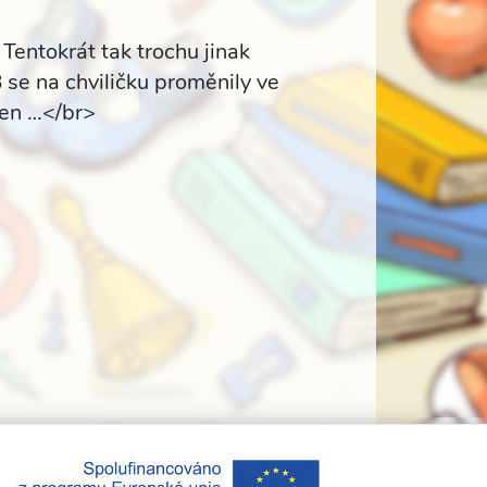
okrát tak trochu jinak
B se na chviličku proměnily ve
aven …</br>