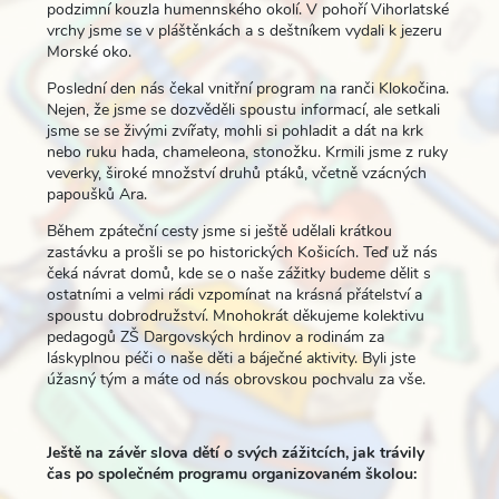
podzimní kouzla humennského okolí. V pohoří Vihorlatské
vrchy jsme se v pláštěnkách a s deštníkem vydali k jezeru
Morské oko.
Poslední den nás čekal vnitřní program na ranči Klokočina.
Nejen, že jsme se dozvěděli spoustu informací, ale setkali
jsme se se živými zvířaty, mohli si pohladit a dát na krk
nebo ruku hada, chameleona, stonožku. Krmili jsme z ruky
veverky, široké množství druhů ptáků, včetně vzácných
papoušků Ara.
Během zpáteční cesty jsme si ještě udělali krátkou
zastávku a prošli se po historických Košicích. Teď už nás
čeká návrat domů, kde se o naše zážitky budeme dělit s
ostatními a velmi rádi vzpomínat na krásná přátelství a
spoustu dobrodružství. Mnohokrát děkujeme kolektivu
pedagogů ZŠ Dargovských hrdinov a rodinám za
láskyplnou péči o naše děti a báječné aktivity. Byli jste
úžasný tým a máte od nás obrovskou pochvalu za vše.
Ještě na závěr slova dětí o svých zážitcích, jak trávily
čas po společném programu organizovaném školou: