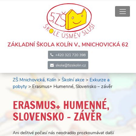
ZÁKLADNÍ ŠKOLA KOLÍN V., MNICHOVICKÁ 62
+420 321 720 398
skola@5zskolin.cz
ZŠ Mnichovická, Kolín
>
Školní akce
>
Exkurze a
pobyty
>
Erasmus+ Humenné, Slovensko – závěr
ERASMUS+ HUMENNÉ,
SLOVENSKO – ZÁVĚR
Ani deštivé počasí nás neodradilo prozkoumávat další