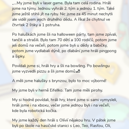
„…My jsme byli v laser game. Byla tam celá rodina. Hráli
jsme na týmy. Jednou vyhráli 2. tým a jednou 1. tým. Také
jsme ještě stihli jít na ryby. Nic jsme za 45 minut nechytli
ale viděl jsem jejich druhého dědu. A říkal že chytnul ve
čtvrtek 2 štiky a 1 pstruha.
Po haluškách jsme šli na halloween párty, tam jsme zpívali,
tančili a strašili. Bylo tam 70 dětí a 100 rodičů, potom jsme
jeli domů na večeři, potom jsme byli u dědy a babičky,
potom jsme vydlabali dýně, po dlabání jsme hráli pingpong
a šipky.
Povídali jsme si, hráli hry a šli na bowling. Po bowlingu
jsme vyzvedli pizzu a šli jsme domů.🎳
A měli jsme halušky s brynzou, bylo to moc výborné!
My jsme byli v herně Eifellko. Tam jsme měli pirohy.
My si hodně povídali, hráli hry, které jsme si sami vymysleli,
hráli jsme i na xboxu, večer jsme jednou byli i na večeři,
kde byla robotická kočka.
My jsme každý den hráli s Olívií nějakou hru. V pátek jsme
byli po škole na hasičské stanici s Leo, Teo, Rasťou, Oli,