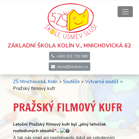
ZÁKLADNÍ ŠKOLA KOLÍN V., MNICHOVICKÁ 62
+420 321 720 398
skola@5zskolin.cz
ZŠ Mnichovická, Kolín
>
Soutěže
>
Výtvarná soutěž
>
Pražský filmový kufr
PRAŽSKÝ FILMOVÝ KUFR
Letošní Pražský filmový kufr byl „plný lahviček
roztodivných obsahů“…
A tak nás snad ani nepřekvapilo, když po celodenním