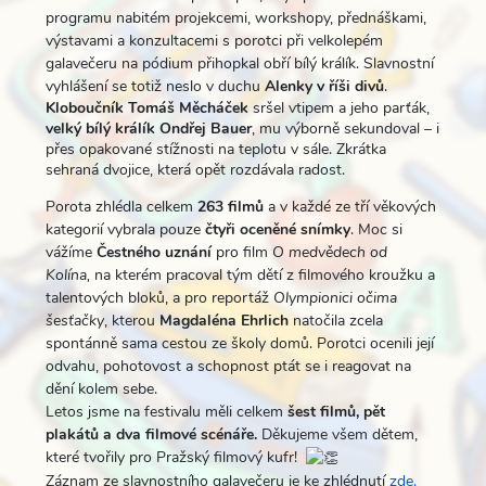
programu nabitém projekcemi, workshopy, přednáškami,
výstavami a konzultacemi s porotci při velkolepém
galavečeru na pódium přihopkal obří bílý králík. Slavnostní
vyhlášení se totiž neslo v duchu
Alenky v říši divů
.
Kloboučník Tomáš Měcháček
sršel vtipem a jeho parťák,
velký bílý králík Ondřej Bauer
, mu výborně sekundoval – i
přes opakované stížnosti na teplotu v sále. Zkrátka
sehraná dvojice, která opět rozdávala radost.
Porota zhlédla celkem
263 filmů
a v každé ze tří věkových
kategorií vybrala pouze
čtyři oceněné snímky
. Moc si
vážíme
Čestného uznání
pro film
O medvědech od
Kolína,
na kterém pracoval tým dětí z filmového kroužku a
talentových bloků, a pro reportáž
Olympionici očima
šesťačky
, kterou
Magdaléna Ehrlich
natočila zcela
spontánně sama cestou ze školy domů. Porotci ocenili její
odvahu, pohotovost a schopnost ptát se i reagovat na
dění kolem sebe.
Letos jsme na festivalu měli celkem
šest filmů, pět
plakátů a dva filmové scénáře.
Děkujeme všem dětem,
které tvořily pro Pražský filmový kufr!
Záznam ze slavnostního galavečeru je ke zhlédnutí
zde.