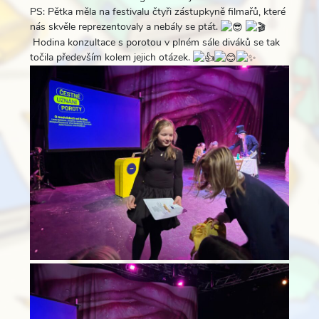
PS: Pětka měla na festivalu čtyři zástupkyně filmařů, které
nás skvěle reprezentovaly a nebály se ptát.
Hodina konzultace s porotou v plném sále diváků se tak
točila především kolem jejich otázek.