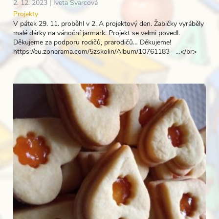
2. 12. 2023 |
Iveta Švarcová
Projekty
V pátek 29. 11. proběhl v 2. A projektový den. Žabičky vyráběly
malé dárky na vánoční jarmark. Projekt se velmi povedl.
Děkujeme za podporu rodičů, prarodičů… Děkujeme!
https://eu.zonerama.com/5zskolin/Album/10761183 …</br>