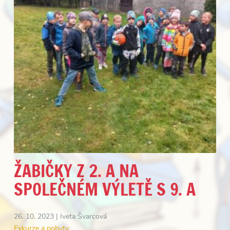
ŽABIČKY Z 2. A NA
SPOLEČNÉM VÝLETĚ S 9. A
26. 10. 2023 |
Iveta Švarcová
Exkurze a pobyty