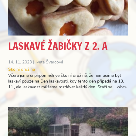
LASKAVÉ ŽABIČKY Z 2. A
14. 11. 2023 |
Iveta Švarcová
Školní družina
Včera jsme si připomněli ve školní družině, že nemusíme být
laskaví pouze na Den laskavosti, kdy tento den připadá na 13.
11., ale laskavost můžeme rozdávat každý den. Stačí se …</br>