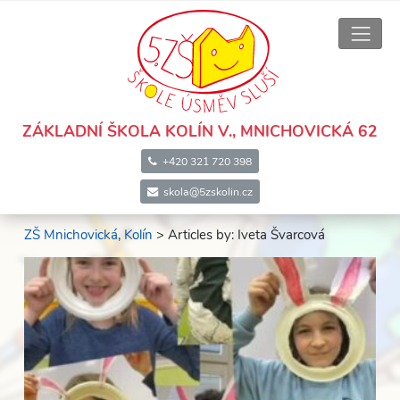
ZÁKLADNÍ ŠKOLA KOLÍN V., MNICHOVICKÁ 62
+420 321 720 398
skola@5zskolin.cz
ZŠ Mnichovická, Kolín
> Articles by: Iveta Švarcová