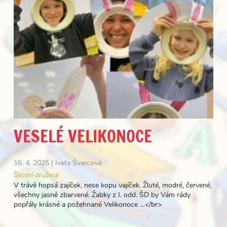
VESELÉ VELIKONOCE
16. 4. 2025 |
Iveta Švarcová
Školní družina
V trávě hopsá zajíček, nese kopu vajíček. Žluté, modré, červené,
všechny jasně zbarvené. Žabky z I. odd. ŠD by Vám rády
popřály krásné a požehnané Velikonoce …</br>