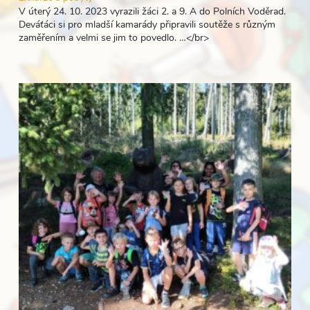
V úterý 24. 10. 2023 vyrazili žáci 2. a 9. A do Polních Voděrad.
Deváťáci si pro mladší kamarády připravili soutěže s různým
zaměřením a velmi se jim to povedlo. …</br>