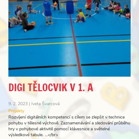
DIGI TĚLOCVIK V 1. A
9. 2. 2023 |
Iveta Švarcová
Projekty
Rozvíjení digitálních kompetencí s cílem se zlepšit v technice
pohybu v tělesné výchově. Zaznamenávání a sledování průběhu
hry v pohybové aktivitě pomocí klávesnice a světelné
výsledkové tabule. …</br>