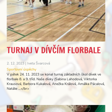
TURNAJ V DÍVČÍM FLORBALE
2. 12. 2023 |
Iveta Švarcová
Sportovní úspěchy
V pátek 24. 11. 2023 se konal turnaj základních škol dívek ve
florbale 8. a 9. tříd. Naše dívky (Sabina Lahodová, Viktorka
Krausová, Barbora Kukalová, Anežka Králová, Amálka Pácalová,
Natálie …</br>