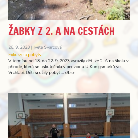
ŽABKY Z 2. A NA CESTÁCH
26. 9. 2023 |
Iveta Švarcová
Exkurze a pobyty
V termínu od 18. do 22. 9. 2023 vyrazily děti ze 2. A na školu v
přírodě, která se uskutečnila v penzionu U Königsmarků ve
Vrchlabí. Děti si užily pobyt …</br>