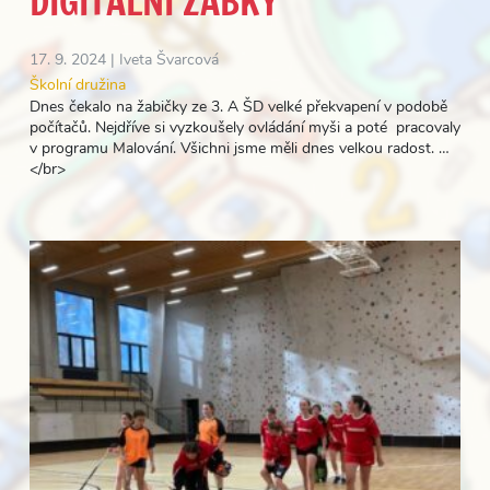
DIGITÁLNÍ ŽABKY
17. 9. 2024 |
Iveta Švarcová
Školní družina
Dnes čekalo na žabičky ze 3. A ŠD velké překvapení v podobě
počítačů. Nejdříve si vyzkoušely ovládání myši a poté pracovaly
v programu Malování. Všichni jsme měli dnes velkou radost. …
</br>